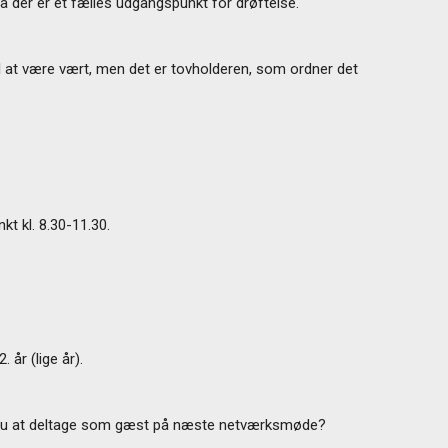
å der er et fælles udgangspunkt for drøftelse.
 at være vært, men det er tovholderen, som ordner det
t kl. 8.30-11.30.
 år (lige år).
 du at deltage som gæst på næste netværksmøde?