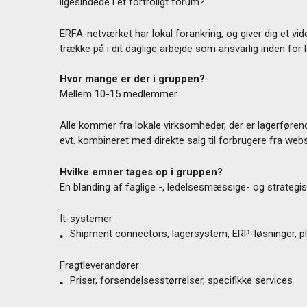
ligesindede i et fortroligt forum?
ERFA-netværket har lokal forankring, og giver dig et v
trække på i dit daglige arbejde som ansvarlig inden for l
Hvor mange er der i gruppen?
Mellem 10-15 medlemmer.
Alle kommer fra lokale virksomheder, der er lagerføren
evt. kombineret med direkte salg til forbrugere fra webs
Hvilke emner tages op i gruppen?
En blanding af faglige -, ledelsesmæssige- og strategi
It-systemer
Shipment connectors, lagersystem, ERP-løsninger, p
Fragtleverandører
Priser, forsendelsesstørrelser, specifikke services