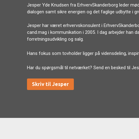
Jesper Yde Knudsen fra ErhvervSkanderborg leder møder
dialogen samt sikre energien og det faglige udbytte i g
Jesper har været erhvervskonsulent i ErhvervSkanderb
cand.mag i kommunikation i 2005. I dag arbejder han d
forretningsudvikling og salg.
Hans fokus som tovholder ligger på vidensdeling, inspir
Har du spørgsmål til netværket? Send en besked til Jes
Skriv til Jesper