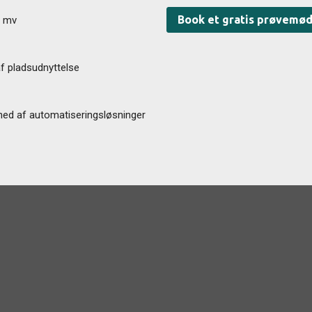
Book et gratis prøvemø
e mv
af pladsudnyttelse
hed af automatiseringsløsninger