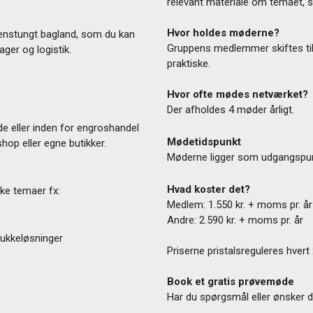
relevant materiale om temaet, s
Hvor holdes møderne?
idenstungt bagland, som du kan
Gruppens medlemmer skiftes til
ager og logistik.
praktiske.
Hvor ofte mødes netværket?
Der afholdes 4 møder årligt.
de eller inden for engroshandel
Mødetidspunkt
hop eller egne butikker.
Møderne ligger som udgangspunk
Hvad koster det?
ske temaer fx:
Medlem: 1.550 kr. + moms pr. år
Andre: 2.590 kr. + moms pr. år
lukkeløsninger
Priserne pristalsreguleres hvert 2.
Book et gratis prøvemøde
Har du spørgsmål eller ønsker